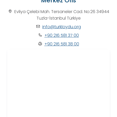
Merkez Ofis
Evliya Çelebi Mah. Tersaneler Cad. No:26 34944
Tuzla-İstanbul Türkiye
info@turkloydu.org
+90 216 581 37 00
+90 216 581 38 00