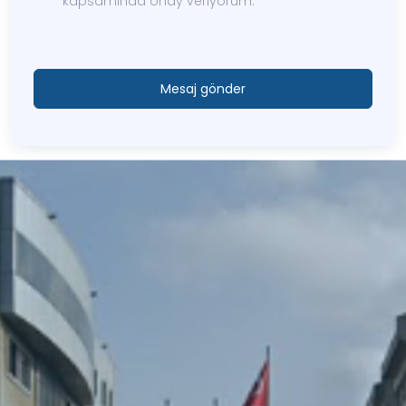
kapsamında onay veriyorum.
Mesaj gönder