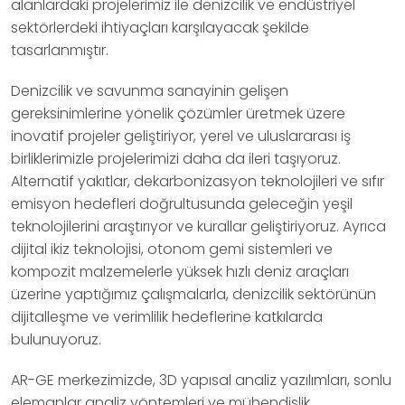
alanlardaki projelerimiz ile denizcilik ve endüstriyel
sektörlerdeki ihtiyaçları karşılayacak şekilde
tasarlanmıştır.
Denizcilik ve savunma sanayinin gelişen
gereksinimlerine yönelik çözümler üretmek üzere
inovatif projeler geliştiriyor, yerel ve uluslararası iş
birliklerimizle projelerimizi daha da ileri taşıyoruz.
Alternatif yakıtlar, dekarbonizasyon teknolojileri ve sıfır
emisyon hedefleri doğrultusunda geleceğin yeşil
teknolojilerini araştırıyor ve kurallar geliştiriyoruz. Ayrıca
dijital ikiz teknolojisi, otonom gemi sistemleri ve
kompozit malzemelerle yüksek hızlı deniz araçları
üzerine yaptığımız çalışmalarla, denizcilik sektörünün
dijitalleşme ve verimlilik hedeflerine katkılarda
bulunuyoruz.
AR-GE merkezimizde, 3D yapısal analiz yazılımları, sonlu
elemanlar analiz yöntemleri ve mühendislik