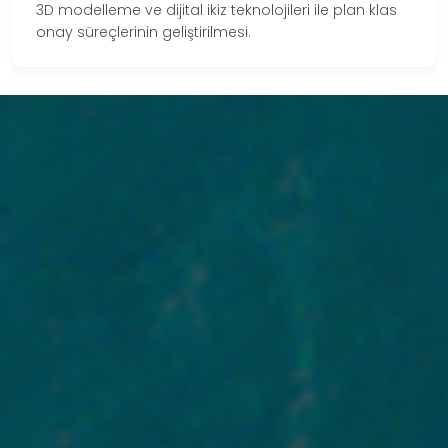
3D modelleme ve dijital ikiz teknolojileri ile plan klas
onay süreçlerinin geliştirilmesi.