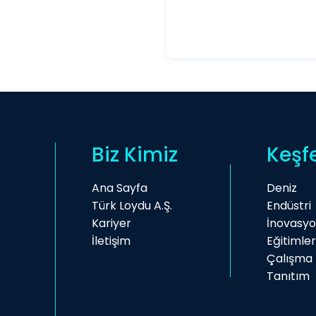
Biz Kimiz
Keşf
Ana Sayfa
Deniz
Türk Loydu A.Ş.
Endüstri
Kariyer
İnovasy
İletişim
Eğitimler
Çalışma 
Tanıtım