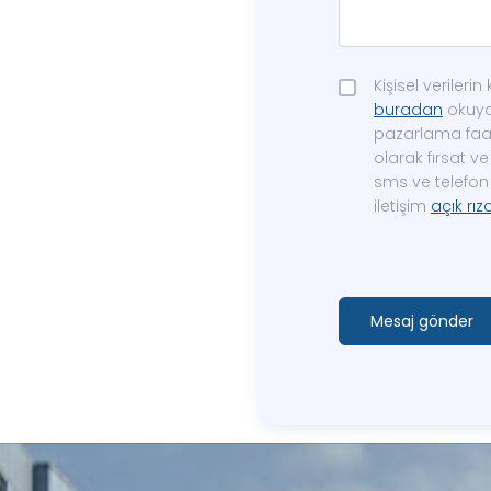
Kişisel veriler
buradan
okuyab
pazarlama faali
olarak fırsat 
sms ve telefon 
iletişim
açık rız
Mesaj gönder