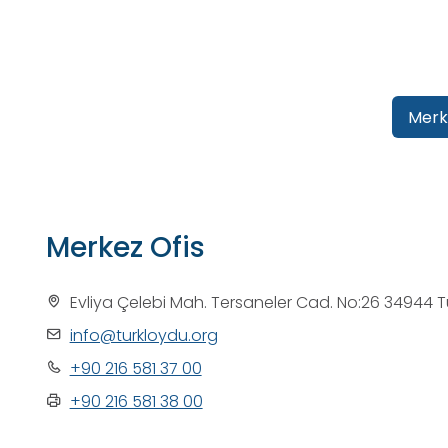
Merk
Merkez Ofis
Evliya Çelebi Mah. Tersaneler Cad. No:26 34944 T
info@turkloydu.org
+90 216 581 37 00
+90 216 581 38 00