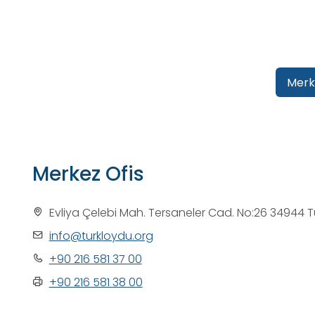
Merk
Merkez Ofis
Evliya Çelebi Mah. Tersaneler Cad. No:26 34944 T
info@turkloydu.org
+90 216 581 37 00
+90 216 581 38 00