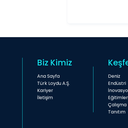
Biz Kimiz
Keşf
Ana Sayfa
Deniz
Türk Loydu A.Ş.
Endüstri
Kariyer
İnovasy
İletişim
Eğitimler
Çalışma 
Tanıtım