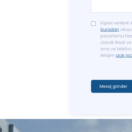
Kişisel veriler
buradan
okuyab
pazarlama faali
olarak fırsat 
sms ve telefon 
iletişim
açık rız
Mesaj gönder