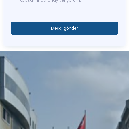
kapsamında onay veriyorum.
Mesaj gönder