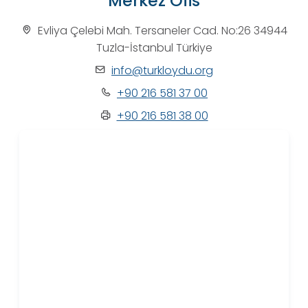
Merkez Ofis
Evliya Çelebi Mah. Tersaneler Cad. No:26 34944
Tuzla-İstanbul Türkiye
info@turkloydu.org
+90 216 581 37 00
+90 216 581 38 00