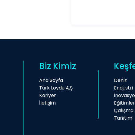
Biz Kimiz
Keşf
Ana Sayfa
Deniz
Türk Loydu A.Ş.
Endüstri
Kariyer
İnovasy
İletişim
Eğitimler
Çalışma 
Tanıtım