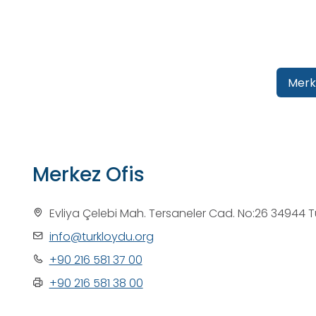
Merk
Merkez Ofis
Evliya Çelebi Mah. Tersaneler Cad. No:26 34944 T
info@turkloydu.org
+90 216 581 37 00
+90 216 581 38 00