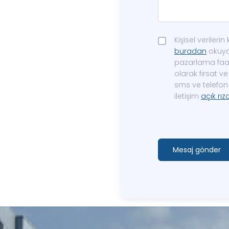
Kişisel veriler
buradan
okuyab
pazarlama faali
olarak fırsat 
sms ve telefon 
iletişim
açık rız
Mesaj gönder