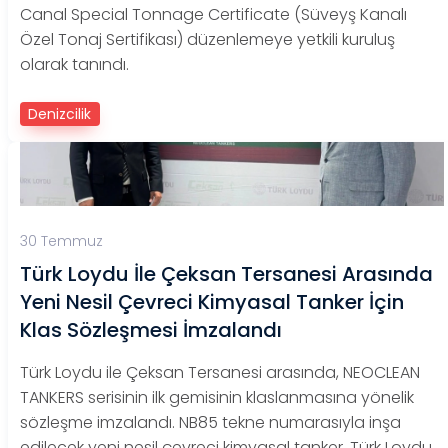
Canal Special Tonnage Certificate (Süveyş Kanalı
Özel Tonaj Sertifikası) düzenlemeye yetkili kuruluş
olarak tanındı.
Denizcilik
30 Temmuz
Türk Loydu İle Çeksan Tersanesi Arasında
Yeni Nesil Çevreci Kimyasal Tanker İçin
Klas Sözleşmesi İmzalandı
Türk Loydu ile Çeksan Tersanesi arasında, NEOCLEAN
TANKERS serisinin ilk gemisinin klaslanmasına yönelik
sözleşme imzalandı. NB85 tekne numarasıyla inşa
edilecek yeni nesil çevreci kimyasal tanker, Türk Loydu