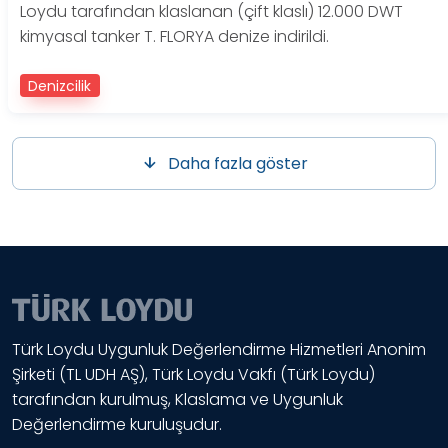
Loydu tarafından klaslanan (çift klaslı) 12.000 DWT
kimyasal tanker T. FLORYA denize indirildi.
Denizcilik
Daha fazla göster
Türk Loydu Uygunluk Değerlendirme Hizmetleri Anonim
Şirketi (TL UDH AŞ), Türk Loydu Vakfı (Türk Loydu)
tarafından kurulmuş, Klaslama ve Uygunluk
Değerlendirme kuruluşudur.