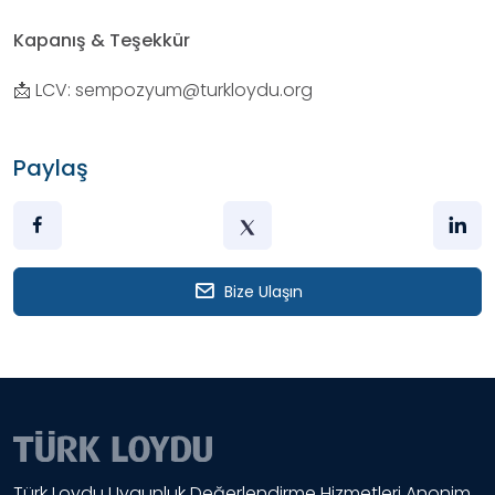
Kapanış & Teşekkür
📩 LCV: sempozyum@turkloydu.org
Paylaş
Bize Ulaşın
Türk Loydu Uygunluk Değerlendirme Hizmetleri Anonim