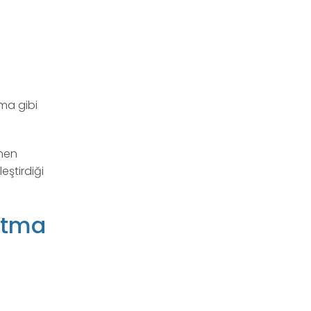
u
lma gibi
enen
eştirdiği
altma