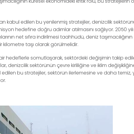
şımacılığının küresel ekonomideki kritik rolü, bu stratejilerin
 kabul edilen bu yenilenmiş stratejiler, denizcilik sektörü
misyon hedefine doğru adımlar atılmasını sağlıyor. 2050 yılı 
ının net sıfıra indirilmesi taahhüdü, deniz taşımacılığının
ir kilometre taşı olarak görülmelidir.
r hedeflerle somutlaşarak, sektördeki değişimin takip edilebi
r, denizcilik sektörünün çevre kirliliğine ve iklim değişikliğin
dilen bu stratejiler, sektörün ilerlemesine ve daha temiz, ye
or.