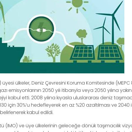
IMO) üyesi ülkeler, Deniz Çevresini Koruma Komitesinde (MEPC 
ı emisyonlarının 2050 yılı itibarıyla veya 2050 yılına yakın 
ejiyi kabul etti. 2008 yılına kıyasla uluslararası deniz taşıma
030 için 30%’u hedefleyerek en az %20 azaltılması ve 2040 i
elirlenerek kabul edildi.
rgütü (IMO) ve üye ülkelerinin geleceğe dönük taşımacılık vi