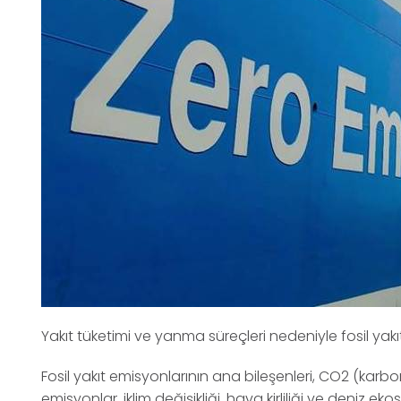
Yakıt tüketimi ve yanma süreçleri nedeniyle fosil yak
Fosil yakıt emisyonlarının ana bileşenleri, CO2 (karbondi
emisyonlar, iklim değişikliği, hava kirliliği ve deniz eko