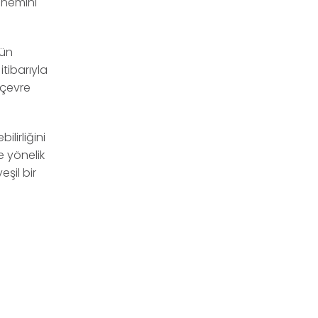
 önemini
nün
itibarıyla
 çevre
lirliğini
e yönelik
şil bir