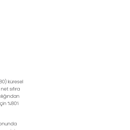
80) küresel
net sıfıra
cılığından
çin %80’i
zyonunda