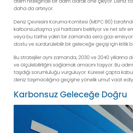
atılım niteliğinde bir adım olarak öne çıkıyor. Deniz ta
daha da artırıyor.
Deniz Çevresini Koruma Komitesi (MEPC 80) tarafından
karbonsuzlaşma yol haritasını belirliyor ve net sıfır e
veya bu tarihe yakın bir zamanda sera gazı emisyonlar
dostu ve sürdürülebilir bir geleceğe geçişi için kritik b
Bu stratejiler aynı zamanda, 2030 ve 2040 yıllarına dai
ve ölçülebilirliğini sağlamak amacını taşıyor. Bu adımla
taşıdığı sorumluluğu vurguluyor. Küresel çapta kabul e
deniz taşımacılığına geçişine yönelik umut vaat ediy
Karbonsuz Geleceğe Doğru