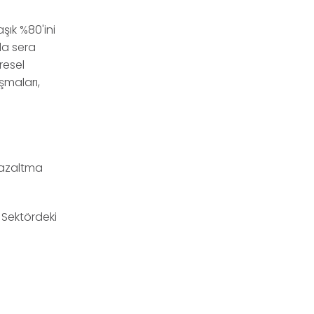
şık %80'ini
la sera
resel
şmaları,
 azaltma
.
 Sektördeki