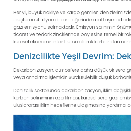
Her yıl, büyük nakliye ve kargo gemileri denizlerimiz
oluşturan 4 trilyon dolar değerinde mal taşımaktadı
gazı emisyonu salmaktadır. Emisyon salınımın önümü
ticaret ve tedarik zincirlerinde böylesine temel bir r
küresel ekonominin bir bütün olarak karbondan arınma
Denizcilikte Yeşil Devrim: D
Dekarbonizasyon, atmosfere daha düşük bir sera gazı
veya arındırma işlemidir. Sürdürülebilir düşük karbo
Denizcilik sektöründe dekarbonizasyon, iklim değişik
karbon salınımının azaltılması, küresel sera gazı emis
uluslararası iklim hedeflerine ulaşılmasına yardımcı ol