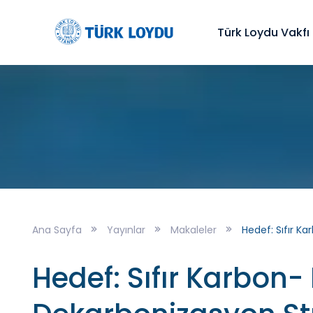
Türk Loydu Vakfı
Ana Sayfa
Yayınlar
Makaleler
Hedef: Sıfır K
Hedef: Sıfır Karbon