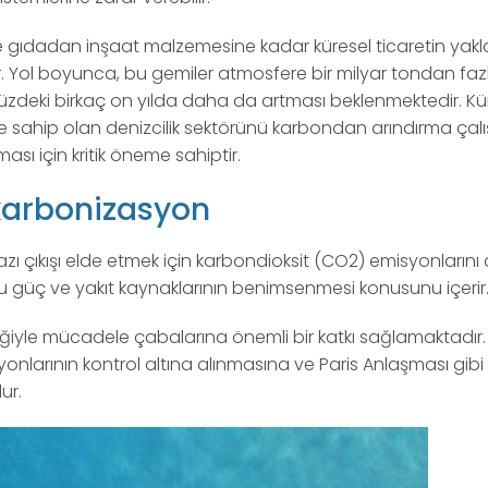
de gıdadan inşaat malzemesine kadar küresel ticaretin yakla
r. Yol boyunca, bu gemiler atmosfere bir milyar tondan faz
zdeki birkaç on yılda daha da artması beklenmektedir. Kü
ole sahip olan denizcilik sektörünü karbondan arındırma çalı
sı için kritik öneme sahiptir.
ekarbonizasyon
 çıkışı elde etmek için karbondioksit (CO2) emisyonlarını
nlu güç ve yakıt kaynaklarının benimsenmesi konusunu içerir
liğiyle mücadele çabalarına önemli bir katkı sağlamaktadır.
yonlarının kontrol altına alınmasına ve Paris Anlaşması gibi
ur.