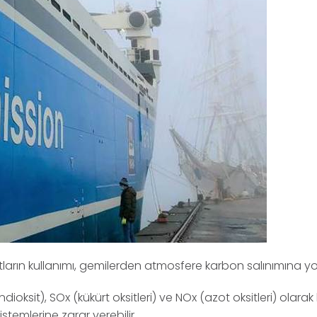
ıtların kullanımı, gemilerden atmosfere karbon salınımına yo
oksit), SOx (kükürt oksitleri) ve NOx (azot oksitleri) olarak bel
sistemlerine zarar verebilir.