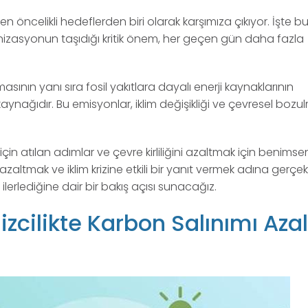
n öncelikli hedeflerden biri olarak karşımıza çıkıyor. İşte b
izasyonun taşıdığı kritik önem, her geçen gün daha fazla
masının yanı sıra fosil yakıtlara dayalı enerji kaynaklarının
ynağıdır. Bu emisyonlar, iklim değişikliği ve çevresel bozu
in atılan adımlar ve çevre kirliliğini azaltmak için benims
azaltmak ve iklim krizine etkili bir yanıt vermek adına gerçekl
ilerlediğine dair bir bakış açısı sunacağız.
zcilikte Karbon Salınımı Az